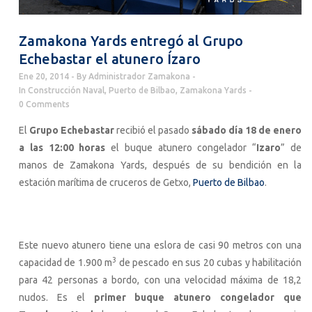
Zamakona Yards entregó al Grupo
Echebastar el atunero Ízaro
Ene 20, 2014
By
Administrador Zamakona
In
Construcción Naval
,
Puerto de Bilbao
,
Zamakona Yards
0 Comments
El
Grupo Echebastar
recibió el pasado
sábado día 18 de enero
a las 12:00 horas
el buque atunero congelador “
Izaro
” de
manos de Zamakona Yards, después de su bendición en la
estación marítima de cruceros de Getxo,
Puerto de Bilbao
.
Este nuevo atunero tiene una eslora de casi 90 metros con una
3
capacidad de 1.900 m
de pescado en sus 20 cubas y habilitación
para 42 personas a bordo, con una velocidad máxima de 18,2
nudos. Es el
primer buque atunero congelador que