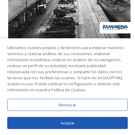
Utilizamos cookies propias y de terceros para mejorar nuestros
Shipbuilding in Vizcaya in the nineteenth
servicios y realizar análisis de sus conexiones, elaborar
and twentieth century
información estadística, realizar un análisis de su navegación,
Dic 13, 2012
By
Administrador Zamakona
realizar un perfil de su actividad, mostrarle publicidad
In
Construcción Naval
,
Puerto de Bilbao
3 Comments
relacionada con sus preferencias y compartir los datos con los
terceros que nos facilitan las cookies. Si hace clic en [ACEPTAR],
By Jesús M ª Valdaliso
acepta su uso. Puede cambiar la configuración u obtener más
información en nuestra Política de Cookies
Rechazar
The transition from sail to steam vessels and the crisis of
traditional shipyards
Aceptar