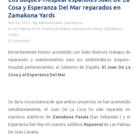
Cosa y Esperanza Del Mar reparados en
Zamakona Yards
Nov 06, 2015
By
Administrador Zamakona
In
Las Palmas Port
,
Puerto de Bilbao
,
Reparación Naval
,
Zamakona
Yards
0 Comments
Recientemente hemos acometido con éxito diversos trabajos de
reparación y mantenimiento para los emblemáticos buques–
Hospital pertenecientes al Gobierno de España,
El Juan De La
Cosa y el Esperanza Del Mar
.
Se da la circunstancia de que ambos proyectos se han acometido
simultaneamente, el Juan De La Cosa ha sido reparado en
nuestros astilleros de
Zamakona Pasaia
(San Sebastián ) y el
Esperanza Del Mar en nuestro astillero
Repnaval
de Las Palmas
De Gran Canaria.