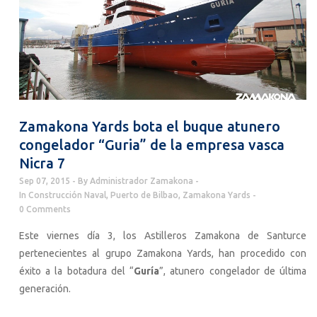
Zamakona Yards bota el buque atunero
congelador “Guria” de la empresa vasca
Nicra 7
Sep 07, 2015
By
Administrador Zamakona
In
Construcción Naval
,
Puerto de Bilbao
,
Zamakona Yards
0 Comments
Este viernes día 3, los Astilleros Zamakona de Santurce
pertenecientes al grupo Zamakona Yards, han procedido con
éxito a la botadura del “
Guría
”, atunero congelador de última
generación.