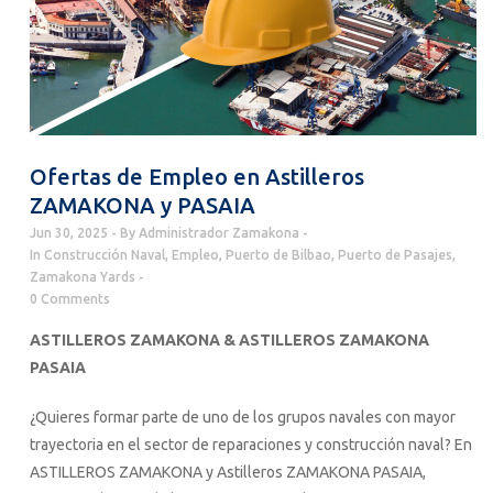
Ofertas de Empleo en Astilleros
ZAMAKONA y PASAIA
Jun 30, 2025
By
Administrador Zamakona
In
Construcción Naval
,
Empleo
,
Puerto de Bilbao
,
Puerto de Pasajes
,
Zamakona Yards
0 Comments
ASTILLEROS ZAMAKONA & ASTILLEROS ZAMAKONA
PASAIA
¿Quieres formar parte de uno de los grupos navales con mayor
trayectoria en el sector de reparaciones y construcción naval? En
ASTILLEROS ZAMAKONA y Astilleros ZAMAKONA PASAIA,