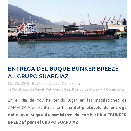
ENTREGA DEL BUQUE BUNKER BREEZE
AL GRUPO SUARDIAZ
Oct 25, 2018
By
Administrador Zamakona
In
Construcción Naval
,
Petróleo y Gas
,
Puerto de Bilbao
0 Comments
En el día de hoy ha tenido lugar en las instalaciones de
ZAMAKONA en Santurce
la firma del protocolo de entrega
del nuevo buque de suministro de combustible “BUNKER
BREEZE” para el GRUPO SUARDIAZ.