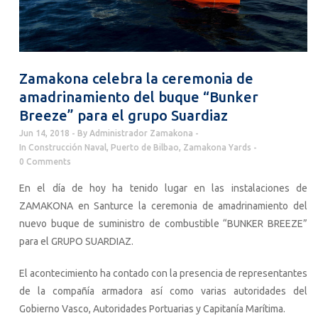
Zamakona celebra la ceremonia de
amadrinamiento del buque “Bunker
Breeze” para el grupo Suardiaz
Jun 14, 2018
By
Administrador Zamakona
In
Construcción Naval
,
Puerto de Bilbao
,
Zamakona Yards
0 Comments
En el día de hoy ha tenido lugar en las instalaciones de
ZAMAKONA en Santurce la ceremonia de amadrinamiento del
nuevo buque de suministro de combustible “BUNKER BREEZE”
para el GRUPO SUARDIAZ.
El acontecimiento ha contado con la presencia de representantes
de la compañía armadora así como varias autoridades del
Gobierno Vasco, Autoridades Portuarias y Capitanía Marítima.