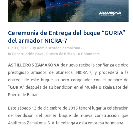
Ceremonia de Entrega del buque “GURIA”
del armador NICRA-7
Dic 11, 2015
By
Administrador Zamakona
In
Construcción Naval
,
Puerto de Bilbao
0 Comments
ASTILLEROS ZAMAKONA
de nuevo recibe la confianza de otro
prestigioso armador de atuneros, NICRA‐7, y procederá a la
entrega de este buque atunero congelador con el nombre de
“
GURIA
” después de su bendición en el Muelle Bizkaia Este del
Puerto de Bilbao.
Este sábado 12 de diciembre de 2015 tendrá lugar la celebración
de bendición del primer buque de nueva construcción que
Astilleros Zamakona, S. A. le entrega a esta empresa bermeana.