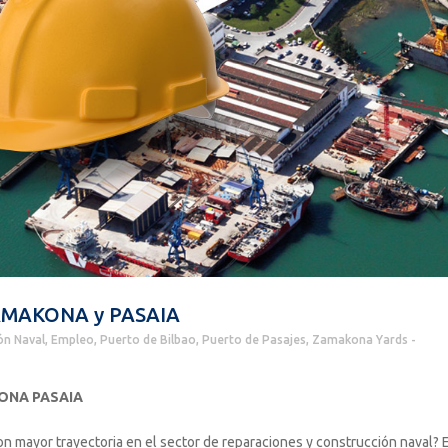
 ZAMAKONA y PASAIA
ón Naval
,
Empleo
,
Puerto de Bilbao
,
Puerto de Pasajes
,
Zamakona Yards
ONA PASAIA
n mayor trayectoria en el sector de reparaciones y construcción naval? 