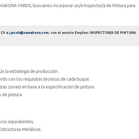
KONA YARDS, buscamos incorporar un/a Inspector/a de Pintura para
u CV a
j.jacob@zamakona.com
. con el asunto Empleo: INSPECTOR/A DE PINTURA
ún la estrategia de producción.
erdo con los requisitos técnicos de cada buque.
tras zonas) en base a la especificación de pintura.
 de pintura.
icos equivalentes.
 Estructuras Metálicas.