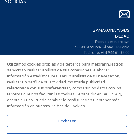
NOTICIAS
ZAMAKONA YARDS
BILBAO
Puerto pesquero s/n
48980 Santurce. Bilbao - ESPAÑA
Teléfono: +34 944 61 82 00
+34 944 93 70 30
Fax: +34 944 61 25 80
Utilizamos cookies propias y de terceros para mejorar nuestros
E-mail: zamakona@zamakona.com
servicios y realizar análisis de sus conexiones, elaborar
información estadística, realizar un análisis de su navegación,
realizar un perfil de su actividad, mostrarle publicidad
ZAMAKONA YARDS
relacionada con sus preferencias y compartir los datos con los
ISLAS CANARIAS
terceros que nos facilitan las cookies. Si hace clic en [ACEPTAR],
CIA. Trasatlántica Española, s/n.
acepta su uso. Puede cambiar la configuración u obtener más
Dársena Exterior. Puerto de Las Palmas.
información en nuestra Política de Cookies
35008 Las Palmas de Gran Canaria
ESPAÑA
Teléfono: +34 928 467 521
Rechazar
Fax: +34 928 461 233
E-mail: comercial@zamakonayards.com