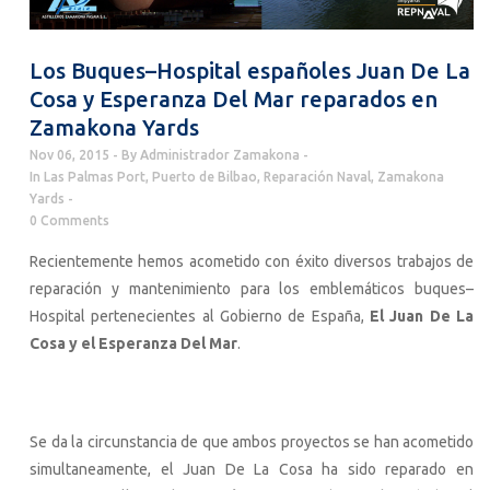
Los Buques–Hospital españoles Juan De La
Cosa y Esperanza Del Mar reparados en
Zamakona Yards
Nov 06, 2015
By
Administrador Zamakona
In
Las Palmas Port
,
Puerto de Bilbao
,
Reparación Naval
,
Zamakona
Yards
0 Comments
Recientemente hemos acometido con éxito diversos trabajos de
reparación y mantenimiento para los emblemáticos buques–
Hospital pertenecientes al Gobierno de España,
El Juan De La
Cosa y el Esperanza Del Mar
.
Se da la circunstancia de que ambos proyectos se han acometido
simultaneamente, el Juan De La Cosa ha sido reparado en