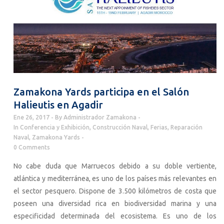
Zamakona Yards participa en el Salón
Halieutis en Agadir
Ene 26, 2017
By
Administrador Zamakona
In
Conferencia y Exhibición
,
Construcción Naval
,
Ferias
,
Reparación
Naval
,
Zamakona Yards
0 Comments
No cabe duda que Marruecos debido a su doble vertiente,
atlántica y mediterránea, es uno de los países más relevantes en
el sector pesquero. Dispone de 3.500 kilómetros de costa que
poseen una diversidad rica en biodiversidad marina y una
especificidad determinada del ecosistema. Es uno de los