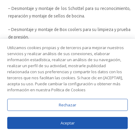
– Desmontaje y montaje de los Schottel para su reconocimiento,
reparación y montaje de sellos de bocina.
– Desmontaje y montaje de Box coolers para su limpieza y prueba
de presión.
Utilizamos cookies propias y de terceros para mejorar nuestros
– Otros trabajos de calderería y tubería.
servicios y realizar análisis de sus conexiones, elaborar
información estadística, realizar un análisis de su navegación,
realizar un perfil de su actividad, mostrarle publicidad
relacionada con sus preferencias y compartir los datos con los
terceros que nos facilitan las cookies. Si hace clic en [ACEPTAR],
El buque Ruyra pertenece a la empresa REMOLQUES Y
acepta su uso. Puede cambiar la configuración u obtener más
SERVICIOS MARITIMOS, S.L. (
REYSER
) es una de las empresas
información en nuestra Política de Cookies
más importantes de remolque española.
Rechazar
Reyser ha confiado en Astilleros Zamakona Pasaia 5
Aceptar
trabajos de diqueado en los primeros 8 meses del 2013
,
avalando el servicio de calidad prestado por el astillero.