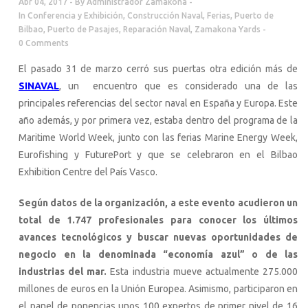
Abr 04, 2017
By
Administrador Zamakona
In
Conferencia y Exhibición
,
Construcción Naval
,
Ferias
,
Puerto de
Bilbao
,
Puerto de Pasajes
,
Reparación Naval
,
Zamakona Yards
0 Comments
El pasado 31 de marzo cerró sus puertas otra edición más de
SINAVAL
, un encuentro que es considerado una de las
principales referencias del sector naval en España y Europa. Este
año además, y por primera vez, estaba dentro del programa de la
Maritime World Week, junto con las ferias Marine Energy Week,
Eurofishing y FuturePort y que se celebraron en el Bilbao
Exhibition Centre del País Vasco.
Según datos de la organización, a este evento acudieron un
total de 1.747 profesionales para conocer los últimos
avances tecnológicos y buscar nuevas oportunidades de
negocio en la denominada “economía azul” o de las
industrias del mar.
Esta industria mueve actualmente 275.000
millones de euros en la Unión Europea. Asimismo, participaron en
el panel de ponencias unos 100 expertos de primer nivel de 16