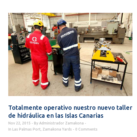
Totalmente operativo nuestro nuevo taller
de hidráulica en las Islas Canarias
Nov 22, 2015
By
Administrador Zamakona
In
Las Palmas Port
,
Zamakona Yards
0 Comments