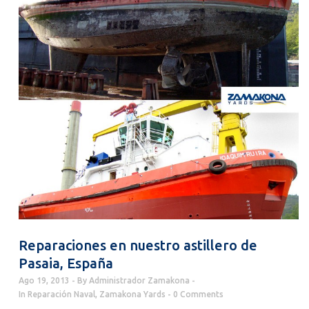
Reparaciones en nuestro astillero de
Pasaia, España
Ago 19, 2013
By
Administrador Zamakona
In
Reparación Naval
,
Zamakona Yards
0 Comments