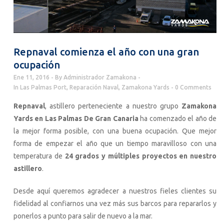
Repnaval comienza el año con una gran
ocupación
Ene 11, 2016
By
Administrador Zamakona
In
Las Palmas Port
,
Reparación Naval
,
Zamakona Yards
0 Comments
Repnaval
, astillero perteneciente a nuestro grupo
Zamakona
Yards en Las Palmas De Gran Canaria
ha comenzado el año de
la mejor forma posible, con una buena ocupación. Que mejor
forma de empezar el año que un tiempo maravilloso con una
temperatura de
24 grados y múltiples proyectos en nuestro
astillero
.
Desde aquí queremos agradecer a nuestros fieles clientes su
fidelidad al confiarnos una vez más sus barcos para repararlos y
ponerlos a punto para salir de nuevo a la mar.