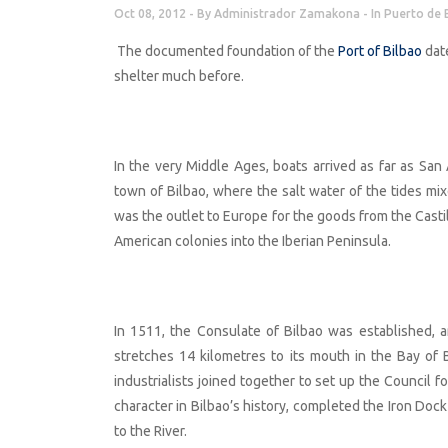
Oct 08, 2012
By
Administrador Zamakona
In
Puerto de 
The documented foundation of the
Port of Bilbao
date
shelter much before.
In the very Middle Ages, boats arrived as far as San
town of Bilbao, where the salt water of the tides mixe
was the outlet to Europe for the goods from the Casti
American colonies into the Iberian Peninsula.
In 1511, the Consulate of Bilbao was established, 
stretches 14 kilometres to its mouth in the Bay of
industrialists joined together to set up the Council f
character in Bilbao’s history, completed the Iron Dock
to the River.