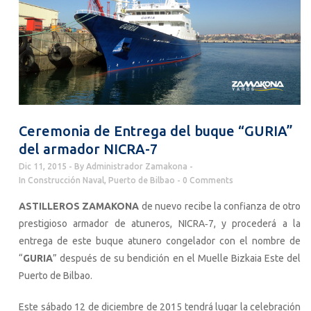
Ceremonia de Entrega del buque “GURIA”
del armador NICRA-7
Dic 11, 2015
By
Administrador Zamakona
In
Construcción Naval
,
Puerto de Bilbao
0 Comments
ASTILLEROS ZAMAKONA
de nuevo recibe la confianza de otro
prestigioso armador de atuneros, NICRA‐7, y procederá a la
entrega de este buque atunero congelador con el nombre de
“
GURIA
” después de su bendición en el Muelle Bizkaia Este del
Puerto de Bilbao.
Este sábado 12 de diciembre de 2015 tendrá lugar la celebración