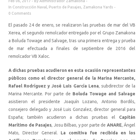
Feb 06, 2017
By
Administrador Zamakona
In
Construcción Naval
,
Puerto de Pasajes
,
Zamakona Yards
0 Comments
El pasado 24 de enero, se realizaron las pruebas de mar del VB
Xerea, el segundo remolcador entregado por el Grupo Zamakona
a Boluda Towage and Salvage, tras una primera entrega y prueba
de mar efectuada a finales de septiembre de 2016 del
remolcador VB Xaloc.
A dichas pruebas acudieron en esta ocasión representantes
públicos como el director general de la Marina Mercante,
Rafael Rodríguez y José Luis García Lena
, subdirector de la
Marina Mercante. Por parte de
Boluda Towage and Salvage
asistieron el presidente Joaquín Lozano, Antonio Bordils,
consejero delegado y José Luis Gonzalez, director general para
España; también acudieron a dichas pruebas el
Capitán
Marítimo de Pasajes
, Josu Bilbao, y por parte de
ANARE
, Ángel
Mato, Director General.
La comitiva fue recibida en los