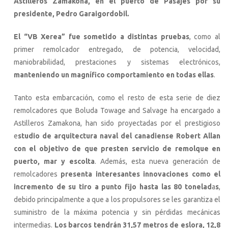
Astilleros Zamakona, en el puerto de Pasajes por su
presidente, Pedro Garaigordobil.
El “VB Xerea” fue sometido a distintas pruebas
, como al
primer remolcador entregado, de potencia, velocidad,
maniobrabilidad, prestaciones y sistemas electrónicos,
manteniendo un magnífico comportamiento en todas ellas
.
Tanto esta embarcación, como el resto de esta serie de diez
remolcadores que Boluda Towage and Salvage ha encargado a
Astilleros Zamakona, han sido proyectadas por el prestigioso
e
studio de arquitectura naval del canadiense Robert Allan
con el objetivo de que presten servicio de remolque en
puerto, mar y escolta
. Además, esta nueva generación de
remolcadores
presenta interesantes innovaciones como el
incremento de su tiro a punto fijo hasta las 80 tonelad
a
s
,
debido principalmente a que a los propulsores se les garantiza el
suministro de la máxima potencia y sin pérdidas mecánicas
intermedias.
Los barcos tendrán 31,57 metros de eslora, 12,8