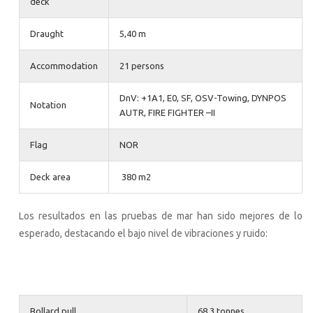
deck
Draught
5,40 m
Accommodation
21 persons
DnV: +1A1, E0, SF, OSV-Towing, DYNPOS
Notation
AUTR, FIRE FIGHTER –II
Flag
NOR
Deck area
380 m2
Los resultados en las pruebas de mar han sido mejores de lo
esperado, destacando el bajo nivel de vibraciones y ruido:
Bollard pull
68,3 tonnes