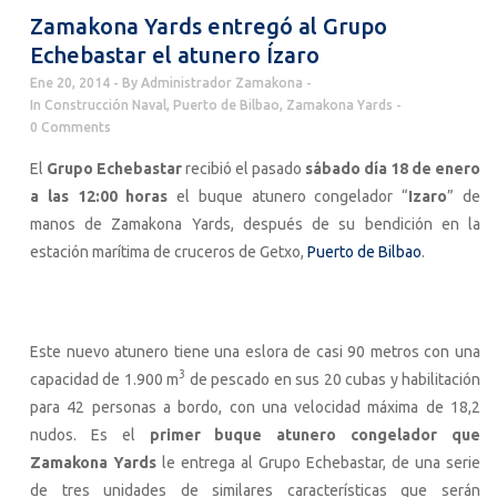
Zamakona Yards entregó al Grupo
Echebastar el atunero Ízaro
Ene 20, 2014
By
Administrador Zamakona
In
Construcción Naval
,
Puerto de Bilbao
,
Zamakona Yards
0 Comments
El
Grupo Echebastar
recibió el pasado
sábado día 18 de enero
a las 12:00 horas
el buque atunero congelador “
Izaro
” de
manos de Zamakona Yards, después de su bendición en la
estación marítima de cruceros de Getxo,
Puerto de Bilbao
.
Este nuevo atunero tiene una eslora de casi 90 metros con una
3
capacidad de 1.900 m
de pescado en sus 20 cubas y habilitación
para 42 personas a bordo, con una velocidad máxima de 18,2
nudos. Es el
primer buque atunero congelador que
Zamakona Yards
le entrega al Grupo Echebastar, de una serie
de tres unidades de similares características que serán