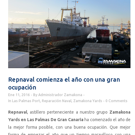
Repnaval comienza el año con una gran
ocupación
Ene 11, 2016
By
Administrador Zamakona
In
Las Palmas Port
,
Reparación Naval
,
Zamakona Yards
0 Comments
Repnaval
, astillero perteneciente a nuestro grupo
Zamakona
Yards en Las Palmas De Gran Canaria
ha comenzado el año de
la mejor forma posible, con una buena ocupación. Que mejor
forma de empezar el año que un tiempo maravilloso con una