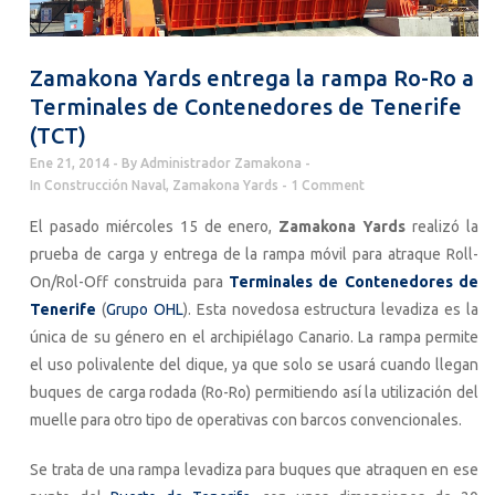
Zamakona Yards entrega la rampa Ro-Ro a
Terminales de Contenedores de Tenerife
(TCT)
Ene 21, 2014
By
Administrador Zamakona
In
Construcción Naval
,
Zamakona Yards
1 Comment
El pasado miércoles 15 de enero,
Zamakona Yards
realizó la
prueba de carga y entrega de la rampa móvil para atraque Roll-
On/Rol-Off construida para
Terminales de Contenedores de
Tenerife
(
Grupo OHL
). Esta novedosa estructura levadiza es la
única de su género en el archipiélago Canario. La rampa permite
el uso polivalente del dique, ya que solo se usará cuando llegan
buques de carga rodada (Ro-Ro) permitiendo así la utilización del
muelle para otro tipo de operativas con barcos convencionales.
Se trata de una rampa levadiza para buques que atraquen en ese