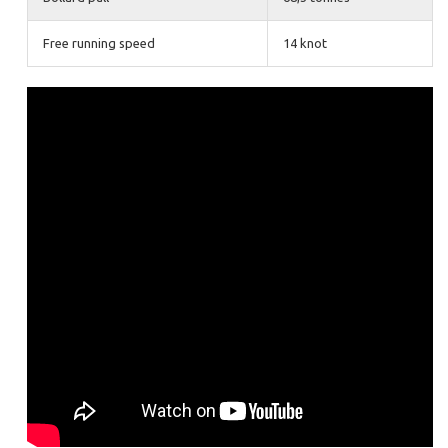
Free running speed
14 knot