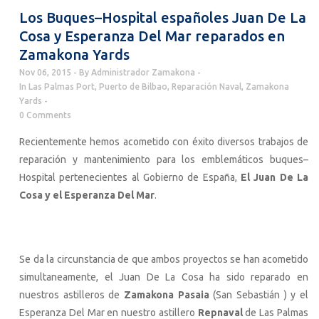
Los Buques–Hospital españoles Juan De La
Cosa y Esperanza Del Mar reparados en
Zamakona Yards
Nov 06, 2015
By
Administrador Zamakona
In
Las Palmas Port
,
Puerto de Bilbao
,
Reparación Naval
,
Zamakona
Yards
0 Comments
Recientemente hemos acometido con éxito diversos trabajos de
reparación y mantenimiento para los emblemáticos buques–
Hospital pertenecientes al Gobierno de España,
El Juan De La
Cosa y el Esperanza Del Mar
.
Se da la circunstancia de que ambos proyectos se han acometido
simultaneamente, el Juan De La Cosa ha sido reparado en
nuestros astilleros de
Zamakona Pasaia
(San Sebastián ) y el
Esperanza Del Mar en nuestro astillero
Repnaval
de Las Palmas