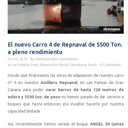
El nuevo Carro 4 de Repnaval de 5500 Ton.
a pleno rendimiento
Dic 04, 2015
By
Administrador Zamakona
In
Las Palmas Port
,
Reparación Naval
,
Zamakona Yards
0 Comments
Desde que finalizamos las obras de adaptación de nuestro carro
nº 4 en nuestro
Astillero Repnaval
, en Las Palmas de Gran
Canaria para poder
varar barcos de hasta 126 metros de
eslora y 5500 ton. de peso
no hemos parado de dar servicio a
buques que hasta entonces era inviable hacerlo por nuestra
capacidad limitada.
Así, recientemente hemos varado el buque
ANGEL 30 (antes