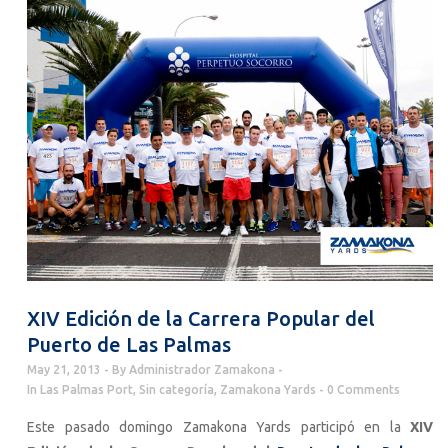
XIV Edición de la Carrera Popular del
Puerto de Las Palmas
May 21, 2013
By
Administrador Zamakona
In
Las Palmas Port
,
Sin categoría
,
Zamakona Yards
0 Comments
Este pasado domingo Zamakona Yards participó en la
XIV