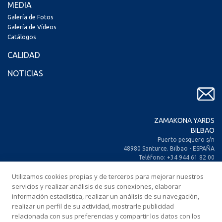
MEDIA
Galería de Fotos
Galería de Vídeos
Catálogos
CALIDAD
NOTICIAS
ZAMAKONA YARDS
BILBAO
Puerto pesquero s/n
48980 Santurce. Bilbao - ESPAÑA
Teléfono: +34 944 61 82 00
+34 944 93 70 30
Utilizamos cookies propias y de terceros para mejorar nuestros
Fax: +34 944 61 25 80
E-mail: zamakona@zamakona.com
servicios y realizar análisis de sus conexiones, elaborar
información estadística, realizar un análisis de su navegación,
realizar un perfil de su actividad, mostrarle publicidad
ZAMAKONA YARDS
relacionada con sus preferencias y compartir los datos con los