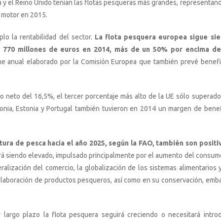
ia y el Reino Unido tenían las flotas pesqueras más grandes, representand
l motor en 2015.
lo la rentabilidad del sector.
La flota pesquera europea sigue si
e 770 millones de euros en 2014, más de un 50% por encima de
rme anual elaborado por la Comisión Europea que también prevé benefi
o neto del 16,5%, el tercer porcentaje más alto de la UE sólo superado
etonia, Estonia y Portugal también tuvieron en 2014 un margen de benef
tura de pesca hacia el año 2025, según la FAO, también son positi
rá siendo elevado, impulsado principalmente por el aumento del consum
eralización del comercio, la globalización de los sistemas alimentarios y
 elaboración de productos pesqueros, así como en su conservación, emba
largo plazo la flota pesquera seguirá creciendo o necesitará introd