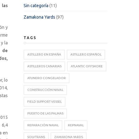
 las
Sin categoría
(11)
Zamakona Yards
(97)
ón y
orme
TAGS
y la
s de
ASTILLERO EN ESPAÑA
ASTILLERO ESPAÑOL
dos,
ASTILLEROS CANARIAS
ATLANTIC OFFSHORE
ATUNERO CONGELADOR
, lo
014,
CONSTRUCCIÓN NAVAL
stas
FIELD SUPPORT VESSEL
PUERTO DE LAS PALMAS
2015
 6,4
REPARACIÓN NAVAL
REPNAVAL
a en
SOLVTRANS
ZAMAKONA YARDS