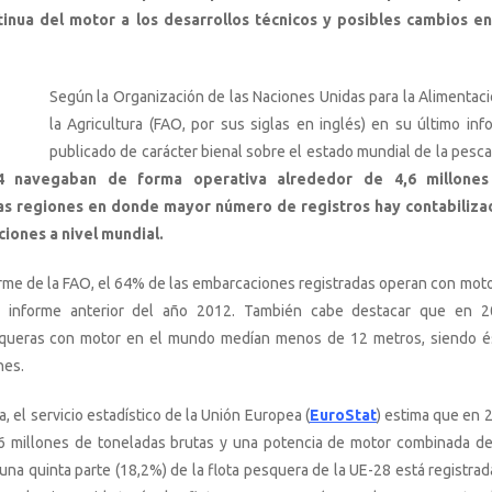
inua del motor a los desarrollos técnicos y posibles cambios en
S
egún la Organización de las Naciones Unidas para la Alimentaci
la Agricultura (FAO, por sus siglas en inglés) en su último inf
publicado de carácter bienal sobre el estado mundial de la pesca 
4 navegaban de forma operativa alrededor de 4,6 millone
las regiones en donde mayor número de registros hay contabiliza
iones a nivel mundial.
rme de la FAO, el 64% de las embarcaciones registradas operan con motor
informe anterior del año 2012. También cabe destacar que en 2
queras con motor en el mundo medían menos de 12 metros, siendo é
nes.
, el servicio estadístico de la Unión Europea (
EuroStat
) estima que en 
6 millones de toneladas brutas y una potencia de motor combinada de
una quinta parte (18,2%) de la flota pesquera de la UE-28 está registrad