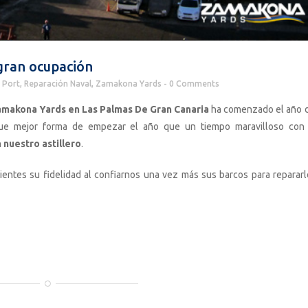
gran ocupación
 Port
,
Reparación Naval
,
Zamakona Yards
0 Comments
makona Yards en Las Palmas De Gran Canaria
ha comenzado el año d
Que mejor forma de empezar el año que un tiempo maravilloso con
 nuestro astillero
.
entes su fidelidad al confiarnos una vez más sus barcos para repararl