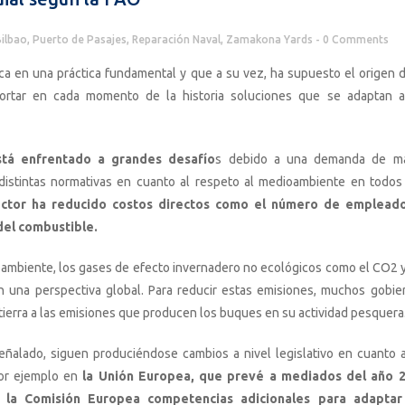
ilbao
,
Puerto de Pasajes
,
Reparación Naval
,
Zamakona Yards
0 Comments
ca en una práctica fundamental y que a su vez, ha supuesto el origen d
portar en cada momento de la historia soluciones que se adaptan a
stá enfrentado a grandes desafío
s debido a una demanda de m
 distintas normativas en cuanto al respeto al medioambiente en todos
ector ha reducido costos directos como el número de emplead
del combustible.
oambiente, los gases de efecto invernadero no ecológicos como el CO2 y
 una perspectiva global. Para reducir estas emisiones, muchos gobie
tierra a las emisiones que producen los buques en su actividad pesquera
ñalado, siguen produciéndose cambios a nivel legislativo en cuanto a
or ejemplo en
la Unión Europea, que prevé a mediados del año 
la Comisión Europea competencias adicionales para adaptar