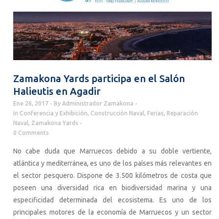
Zamakona Yards participa en el Salón
Halieutis en Agadir
Ene 26, 2017
By
Administrador Zamakona
In
Conferencia y Exhibición
,
Construcción Naval
,
Ferias
,
Reparación
Naval
,
Zamakona Yards
0 Comments
No cabe duda que Marruecos debido a su doble vertiente,
atlántica y mediterránea, es uno de los países más relevantes en
el sector pesquero. Dispone de 3.500 kilómetros de costa que
poseen una diversidad rica en biodiversidad marina y una
especificidad determinada del ecosistema. Es uno de los
principales motores de la economía de Marruecos y un sector