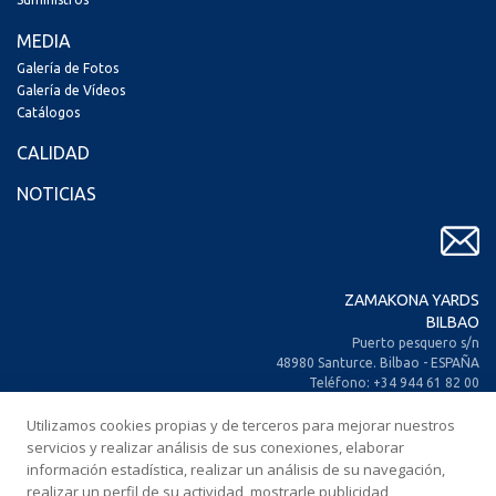
MEDIA
Galería de Fotos
Galería de Vídeos
Catálogos
CALIDAD
NOTICIAS
ZAMAKONA YARDS
BILBAO
Puerto pesquero s/n
48980 Santurce. Bilbao - ESPAÑA
Teléfono: +34 944 61 82 00
+34 944 93 70 30
Fax: +34 944 61 25 80
Utilizamos cookies propias y de terceros para mejorar nuestros
E-mail: zamakona@zamakona.com
servicios y realizar análisis de sus conexiones, elaborar
información estadística, realizar un análisis de su navegación,
realizar un perfil de su actividad, mostrarle publicidad