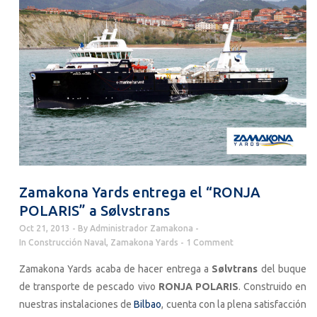
Zamakona Yards entrega el “RONJA
POLARIS” a Sølvstrans
Oct 21, 2013
By
Administrador Zamakona
In
Construcción Naval
,
Zamakona Yards
1 Comment
Zamakona Yards acaba de hacer entrega a
Sølvtrans
del buque
de transporte de pescado vivo
RONJA POLARIS
. Construido en
nuestras instalaciones de
Bilbao
, cuenta con la plena satisfacción