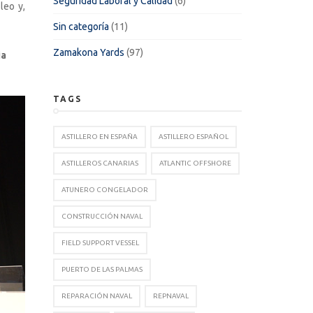
Seguridad Laboral y Calidad
(6)
leo y,
Sin categoría
(11)
Zamakona Yards
(97)
ia
TAGS
ASTILLERO EN ESPAÑA
ASTILLERO ESPAÑOL
ASTILLEROS CANARIAS
ATLANTIC OFFSHORE
ATUNERO CONGELADOR
CONSTRUCCIÓN NAVAL
FIELD SUPPORT VESSEL
PUERTO DE LAS PALMAS
REPARACIÓN NAVAL
REPNAVAL