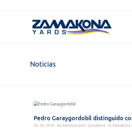
Noticias
Pedro Garaygordobil distinguido c
Dic 06, 2018
By
Administrador Zamakona
In
Zamakona 