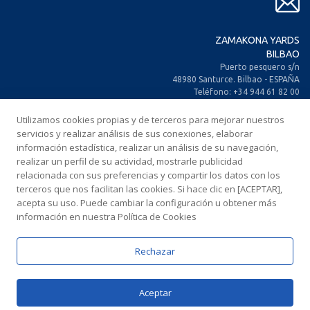
ZAMAKONA YARDS
BILBAO
Puerto pesquero s/n
48980 Santurce. Bilbao - ESPAÑA
Teléfono: +34 944 61 82 00
+34 944 93 70 30
Fax: +34 944 61 25 80
Utilizamos cookies propias y de terceros para mejorar nuestros
E-mail: zamakona@zamakona.com
servicios y realizar análisis de sus conexiones, elaborar
información estadística, realizar un análisis de su navegación,
realizar un perfil de su actividad, mostrarle publicidad
ZAMAKONA YARDS
relacionada con sus preferencias y compartir los datos con los
ISLAS CANARIAS
terceros que nos facilitan las cookies. Si hace clic en [ACEPTAR],
CIA. Trasatlántica Española, s/n.
acepta su uso. Puede cambiar la configuración u obtener más
Dársena Exterior. Puerto de Las Palmas.
información en nuestra Política de Cookies
35008 Las Palmas de Gran Canaria
ESPAÑA
Teléfono: +34 928 467 521
Rechazar
Fax: +34 928 461 233
E-mail: comercial@zamakonayards.com
Aceptar