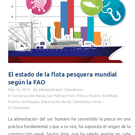
El estado de la flota pesquera mundial
según la FAO
Mar 14, 2017
By
Administrador Zamakona
In
Construcción Naval
,
Las Palmas Port
,
Pesca
,
Puerto de Bilbao
,
Puerto de Pasajes
,
Reparación Naval
,
Zamakona Yards
0 Comments
La alimentación del ser humano ha convertido la pesca en una
práctica fundamental y que a su vez, ha supuesto el origen de la
construcción naval. Sector éste, que ha sabido aportar en cada