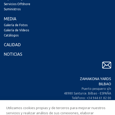
Servicios Offshore
Suministros
MEDIA
Galería de Fotos
Galería de Vídeos
Catálogos
CALIDAD
NOTICIAS
ZAMAKONA YARDS
BILBAO
Puerto pesquero s/n
48980 Santurce. Bilbao - ESPAÑA
Teléfono: +34 944 61 82 00
+34 944 93 70 30
Fax: +34 944 61 25 80
Utilizamos cookies propias y de terceros para mejorar nuestros
E-mail: zamakona@zamakona.com
servicios y realizar análisis de sus conexiones, elaborar