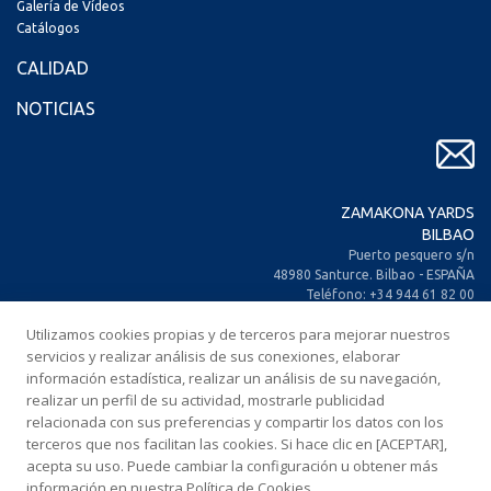
Galería de Vídeos
Catálogos
CALIDAD
NOTICIAS
ZAMAKONA YARDS
BILBAO
Puerto pesquero s/n
48980 Santurce. Bilbao - ESPAÑA
Teléfono: +34 944 61 82 00
+34 944 93 70 30
Utilizamos cookies propias y de terceros para mejorar nuestros
Fax: +34 944 61 25 80
servicios y realizar análisis de sus conexiones, elaborar
E-mail: zamakona@zamakona.com
información estadística, realizar un análisis de su navegación,
realizar un perfil de su actividad, mostrarle publicidad
ZAMAKONA YARDS
relacionada con sus preferencias y compartir los datos con los
ISLAS CANARIAS
terceros que nos facilitan las cookies. Si hace clic en [ACEPTAR],
CIA. Trasatlántica Española, s/n.
acepta su uso. Puede cambiar la configuración u obtener más
Dársena Exterior. Puerto de Las Palmas.
información en nuestra Política de Cookies