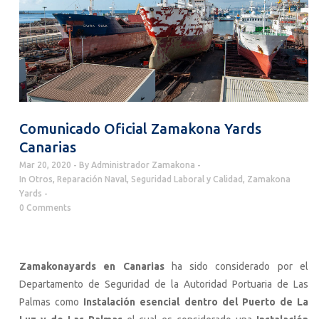
Comunicado Oficial Zamakona Yards
Canarias
Mar 20, 2020
By
Administrador Zamakona
In
Otros
,
Reparación Naval
,
Seguridad Laboral y Calidad
,
Zamakona
Yards
0 Comments
Zamakonayards en Canarias
ha sido considerado por el
Departamento de Seguridad de la Autoridad Portuaria de Las
Palmas como
Instalación esencial dentro del Puerto de La