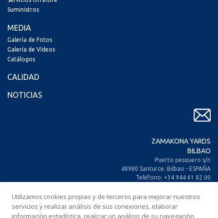
Suministros
MEDIA
Galería de Fotos
Galería de Vídeos
Catálogos
CALIDAD
NOTICIAS
ZAMAKONA YARDS
BILBAO
Puerto pesquero s/n
48980 Santurce. Bilbao - ESPAÑA
Teléfono: +34 944 61 82 00
+34 944 93 70 30
Fax: +34 944 61 25 80
Utilizamos cookies propias y de terceros para mejorar nuestros
E-mail: zamakona@zamakona.com
servicios y realizar análisis de sus conexiones, elaborar
información estadística, realizar un análisis de su navegación,