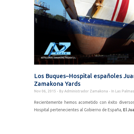
Los Buques–Hospital españoles Jua
Zamakona Yards
Nov 06, 2015
By
Administrador Zamakona
In
Las Palmas
Recientemente hemos acometido con éxito diversos
Hospital pertenecientes al Gobierno de España,
El Ju