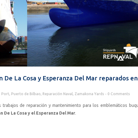
n De La Cosa y Esperanza Del Mar reparados en
 Port
,
Puerto de Bilbao
,
Reparación Naval
,
Zamakona Yards
0 Comments
 trabajos de reparación y mantenimiento para los emblemáticos buq
an De La Cosa y el Esperanza Del Mar
.