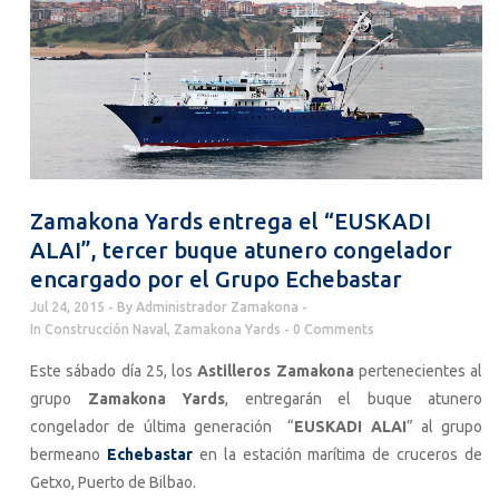
Zamakona Yards entrega el “EUSKADI
ALAI”, tercer buque atunero congelador
encargado por el Grupo Echebastar
Jul 24, 2015
By
Administrador Zamakona
In
Construcción Naval
,
Zamakona Yards
0 Comments
Este sábado día 25, los
Astilleros Zamakona
pertenecientes al
grupo
Zamakona Yards
, entregarán el buque atunero
congelador de última generación “
EUSKADI ALAI
” al grupo
bermeano
Echebastar
en la estación marítima de cruceros de
Getxo, Puerto de Bilbao.