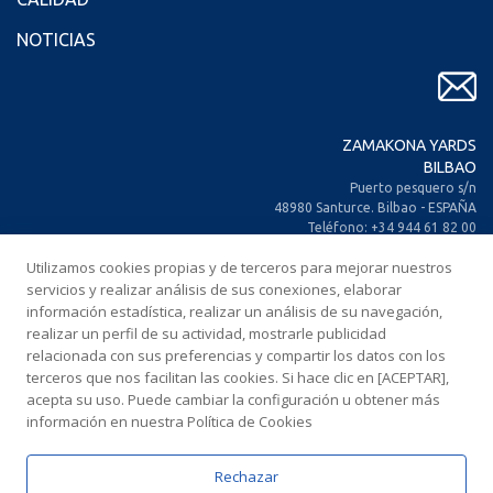
NOTICIAS
ZAMAKONA YARDS
BILBAO
Puerto pesquero s/n
48980 Santurce. Bilbao - ESPAÑA
Teléfono: +34 944 61 82 00
+34 944 93 70 30
Utilizamos cookies propias y de terceros para mejorar nuestros
Fax: +34 944 61 25 80
E-mail: zamakona@zamakona.com
servicios y realizar análisis de sus conexiones, elaborar
información estadística, realizar un análisis de su navegación,
realizar un perfil de su actividad, mostrarle publicidad
ZAMAKONA YARDS
relacionada con sus preferencias y compartir los datos con los
ISLAS CANARIAS
terceros que nos facilitan las cookies. Si hace clic en [ACEPTAR],
CIA. Trasatlántica Española, s/n.
acepta su uso. Puede cambiar la configuración u obtener más
Dársena Exterior. Puerto de Las Palmas.
información en nuestra Política de Cookies
35008 Las Palmas de Gran Canaria
ESPAÑA
Teléfono: +34 928 467 521
Rechazar