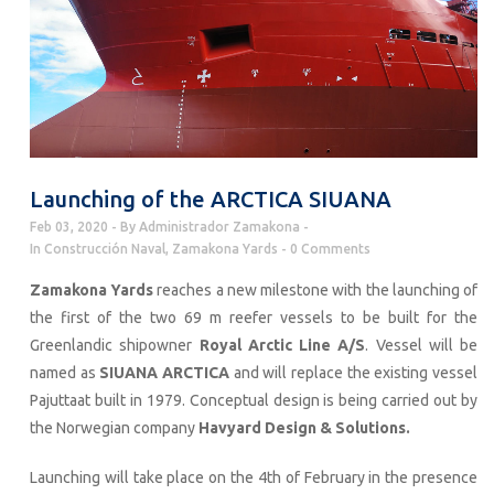
Launching of the ARCTICA SIUANA
Feb 03, 2020
By
Administrador Zamakona
In
Construcción Naval
,
Zamakona Yards
0 Comments
Zamakona Yards
reaches a new milestone with the launching of
the first of the two 69 m reefer vessels to be built for the
Greenlandic shipowner
Royal Arctic Line A/S
. Vessel will be
named as
SIUANA ARCTICA
and will replace the existing vessel
Pajuttaat built in 1979. Conceptual design is being carried out by
the Norwegian company
Havyard Design & Solutions.
Launching will take place on the 4th of February in the presence