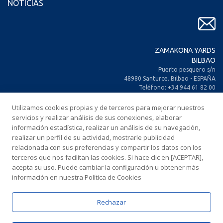
NOTICIAS
ZAMAKONA YARDS
BILBAO
Puerto pesquero s/n
48980 Santurce. Bilbao - ESPAÑA
Teléfono: +34 944 61 82 00
+34 944 93 70 30
Fax: +34 944 61 25 80
Utilizamos cookies propias y de terceros para mejorar nuestros
E-mail: zamakona@zamakona.com
servicios y realizar análisis de sus conexiones, elaborar
información estadística, realizar un análisis de su navegación,
realizar un perfil de su actividad, mostrarle publicidad
ZAMAKONA YARDS
relacionada con sus preferencias y compartir los datos con los
ISLAS CANARIAS
terceros que nos facilitan las cookies. Si hace clic en [ACEPTAR],
CIA. Trasatlántica Española, s/n.
acepta su uso. Puede cambiar la configuración u obtener más
Dársena Exterior. Puerto de Las Palmas.
información en nuestra Política de Cookies
35008 Las Palmas de Gran Canaria
ESPAÑA
Teléfono: +34 928 467 521
Rechazar
Fax: +34 928 461 233
E-mail: comercial@zamakonayards.com