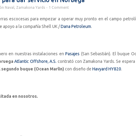
ón Naval
,
Zamakona Yards
1 Comment
rras escocesas para empezar a operar muy pronto en el campo petrolí
e apoyo a la compañía Shell UK /
Dana Petroleum
.
nero en nuestras instalaciones en
Pasajes
(San Sebastián). El buque O
oruega
Atlantic Offshore, A.S.
contrató con Zamakona Yards. Se espera
el segundo buque (Ocean Marlin)
con diseño de
Havyard HY820
.
itada en nosotros.