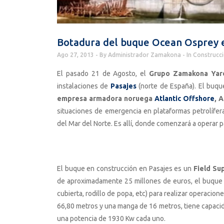
Botadura del buque Ocean Osprey 
Ago 27, 2013
By
Administrador Zamakona
In
Construcci
El pasado 21 de Agosto, el
Grupo Zamakona Yard
instalaciones de
Pasajes
(norte de España). El buqu
empresa armadora noruega
Atlantic Offshore
, A
situaciones de emergencia en plataformas petrolífer
del Mar del Norte. Es allí, donde comenzará a operar 
El buque en construcción en Pasajes es un
Field Su
de aproximadamente 25 millones de euros, el buque i
cubierta, rodillo de popa, etc) para realizar operaci
66,80 metros y una manga de 16 metros, tiene capaci
una potencia de 1930 Kw cada uno.