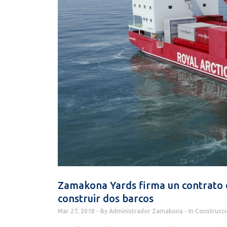
Zamakona Yards firma un contrato d
construir dos barcos
Mar 27, 2018
By
Administrador Zamakona
In
Construcci