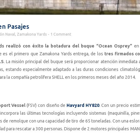
en Pasajes
ón Naval
,
Zamakona Yards
1 Comment
s realizó con éxito la botadura del buque “Ocean Osprey”
en 
e es el primero que Zamakona Yards entrega, de los
tres firmados co
.S
. La misión principal del buque será proporcionar atención inmediata a
as, estando especialmente adaptado a las duras condiciones climatológ
para la compañía petrolífera SHELL en los primeros meses del año 2014.
pport Vessel
(FSV) con diseño de
Havyard HY820
. Con un precio esti
ncorpora las últimas tecnologías incluyendo sistemas (maquinilla, pine
ones de remolque con una capacidad de tiro de 65 toneladas. Con una eslor
dad para rescatar a 300 personas. Dispone de 2 motores principales MAN