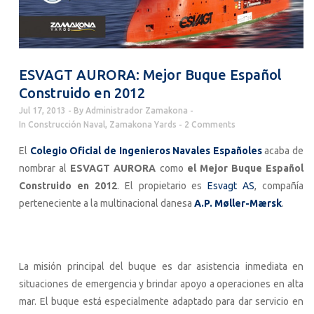
ESVAGT AURORA: Mejor Buque Español
Construido en 2012
Jul 17, 2013
By
Administrador Zamakona
In
Construcción Naval
,
Zamakona Yards
2 Comments
El
Colegio Oficial de Ingenieros Navales Españoles
acaba de
nombrar al
ESVAGT AURORA
como
el Mejor Buque Español
Construido en 2012
. El propietario es
Esvagt AS
, compañía
perteneciente a la multinacional danesa
A.P. Møller-Mærsk
.
La misión principal del buque es dar asistencia inmediata en
situaciones de emergencia y brindar apoyo a operaciones en alta
mar. El buque está especialmente adaptado para dar servicio en