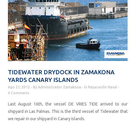
TIDEWATER DRYDOCK IN ZAMAKONA
YARDS CANARY ISLANDS
Ago 21, 2012
By
Administrador Zamakona
In
Reparación Naval
0 Comments
Last August 16th, the vessel DE VRIES TIDE arrived to our
shipyard in Las Palmas. This is the third vessel of Tidewater that
we repair in our shipyard in Canary Islands.