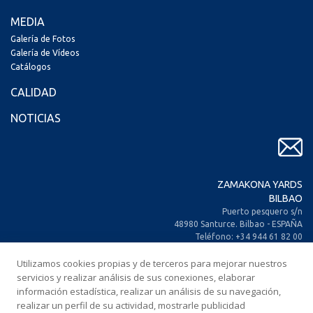
MEDIA
Galería de Fotos
Galería de Vídeos
Catálogos
CALIDAD
NOTICIAS
ZAMAKONA YARDS
BILBAO
Puerto pesquero s/n
48980 Santurce. Bilbao - ESPAÑA
Teléfono: +34 944 61 82 00
+34 944 93 70 30
Utilizamos cookies propias y de terceros para mejorar nuestros
Fax: +34 944 61 25 80
E-mail: zamakona@zamakona.com
servicios y realizar análisis de sus conexiones, elaborar
información estadística, realizar un análisis de su navegación,
realizar un perfil de su actividad, mostrarle publicidad