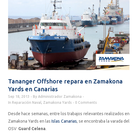
Tananger Offshore repara en Zamakona
Yards en Canarias
Sep 18, 2013
By
Administrador Zamakona
In
Reparación Naval
,
Zamakona Yards
0 Comments
Desde hace semanas, entre los trabajos relevantes realizados en
Zamakona Yards en las
Islas Canarias
, se encontraba la varada del
OSV
Guard Celena
.