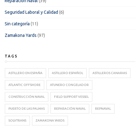
Reparación Naval
(39)
Seguridad Laboral y Calidad
(6)
Sin categoría
(11)
Zamakona Yards
(97)
TAGS
ASTILLERO EN ESPAÑA
ASTILLERO ESPAÑOL
ASTILLEROS CANARIAS
ATLANTIC OFFSHORE
ATUNERO CONGELADOR
CONSTRUCCIÓN NAVAL
FIELD SUPPORT VESSEL
PUERTO DE LAS PALMAS
REPARACIÓN NAVAL
REPNAVAL
SOLVTRANS
ZAMAKONA YARDS