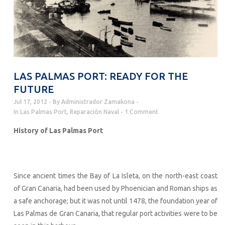
LAS PALMAS PORT: READY FOR THE
FUTURE
Jul 17, 2012
By
Administrador Zamakona
In
Las Palmas Port
,
Reparación Naval
1 Comment
History of Las Palmas Port
Since ancient times the Bay of La Isleta, on the north-east coast
of Gran Canaria, had been used by Phoenician and Roman ships as
a safe anchorage; but it was not until 1478, the foundation year of
Las Palmas de Gran Canaria, that regular port activities were to be