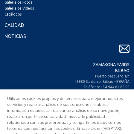
Galería de Fotos
Galería de Vídeos
Catálogos
CALIDAD
NOTICIAS
ZAMAKONA YARDS
BILBAO
Puerto pesquero s/n
48980 Santurce. Bilbao - ESPAÑA
Teléfono: +34 944 61 82 00
+34 944 93 70 30
Utilizamos cookies propias y de terceros para mejorar nuestros
Fax: +34 944 61 25 80
E-mail: zamakona@zamakona.com
servicios y realizar análisis de sus conexiones, elaborar
información estadística, realizar un análisis de su navegación,
realizar un perfil de su actividad, mostrarle publicidad
ZAMAKONA YARDS
relacionada con sus preferencias y compartir los datos con los
ISLAS CANARIAS
terceros que nos facilitan las cookies. Si hace clic en [ACEPTAR],
CIA. Trasatlántica Española, s/n.