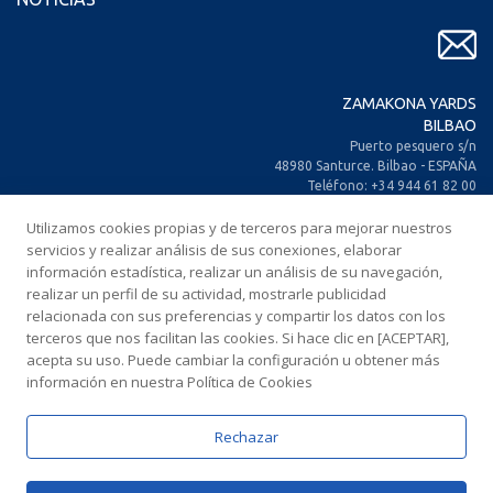
ZAMAKONA YARDS
BILBAO
Puerto pesquero s/n
48980 Santurce. Bilbao - ESPAÑA
Teléfono: +34 944 61 82 00
+34 944 93 70 30
Utilizamos cookies propias y de terceros para mejorar nuestros
Fax: +34 944 61 25 80
E-mail: zamakona@zamakona.com
servicios y realizar análisis de sus conexiones, elaborar
información estadística, realizar un análisis de su navegación,
realizar un perfil de su actividad, mostrarle publicidad
ZAMAKONA YARDS
relacionada con sus preferencias y compartir los datos con los
ISLAS CANARIAS
terceros que nos facilitan las cookies. Si hace clic en [ACEPTAR],
CIA. Trasatlántica Española, s/n.
acepta su uso. Puede cambiar la configuración u obtener más
Dársena Exterior. Puerto de Las Palmas.
información en nuestra Política de Cookies
35008 Las Palmas de Gran Canaria
ESPAÑA
Teléfono: +34 928 467 521
Rechazar
Fax: +34 928 461 233
E-mail: comercial@zamakonayards.com