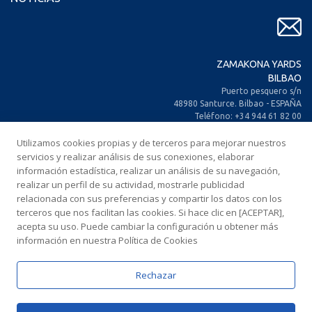
ZAMAKONA YARDS
BILBAO
Puerto pesquero s/n
48980 Santurce. Bilbao - ESPAÑA
Teléfono: +34 944 61 82 00
+34 944 93 70 30
Utilizamos cookies propias y de terceros para mejorar nuestros
Fax: +34 944 61 25 80
E-mail: zamakona@zamakona.com
servicios y realizar análisis de sus conexiones, elaborar
información estadística, realizar un análisis de su navegación,
realizar un perfil de su actividad, mostrarle publicidad
ZAMAKONA YARDS
relacionada con sus preferencias y compartir los datos con los
ISLAS CANARIAS
terceros que nos facilitan las cookies. Si hace clic en [ACEPTAR],
CIA. Trasatlántica Española, s/n.
acepta su uso. Puede cambiar la configuración u obtener más
Dársena Exterior. Puerto de Las Palmas.
información en nuestra Política de Cookies
35008 Las Palmas de Gran Canaria
ESPAÑA
Teléfono: +34 928 467 521
Rechazar
Fax: +34 928 461 233
E-mail: comercial@zamakonayards.com