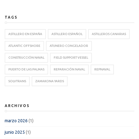
TAGS
ASTILLERO EN ESPAÑA
ASTILLERO ESPAÑOL
ASTILLEROS CANARIAS
ATLANTIC OFFSHORE
ATUNERO CONGELADOR
CONSTRUCCIÓN NAVAL
FIELD SUPPORT VESSEL
PUERTO DE LAS PALMAS
REPARACIÓN NAVAL
REPNAVAL
SOLVTRANS
ZAMAKONA YARDS
ARCHIVOS
marzo 2026
(1)
junio 2025
(1)