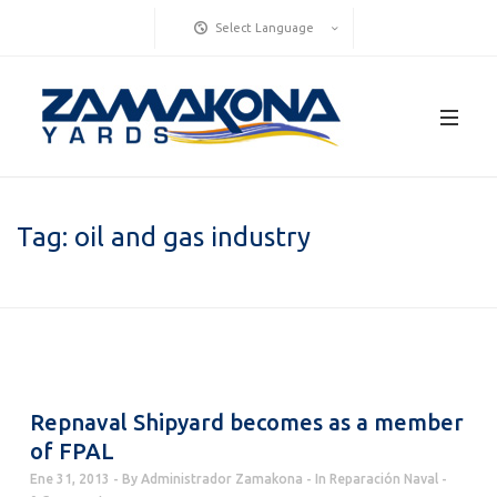
Select Language
Tag:
oil and gas industry
Repnaval Shipyard becomes as a member
of FPAL
Ene 31, 2013
By
Administrador Zamakona
In
Reparación Naval