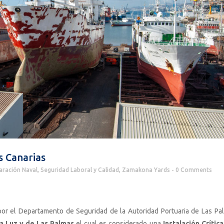
 Canarias
aración Naval
,
Seguridad Laboral y Calidad
,
Zamakona Yards
0 Comments
or el Departamento de Seguridad de la Autoridad Portuaria de Las Pa
La Luz y de Las Palmas
el cual es considerado una
Instalación Crítica