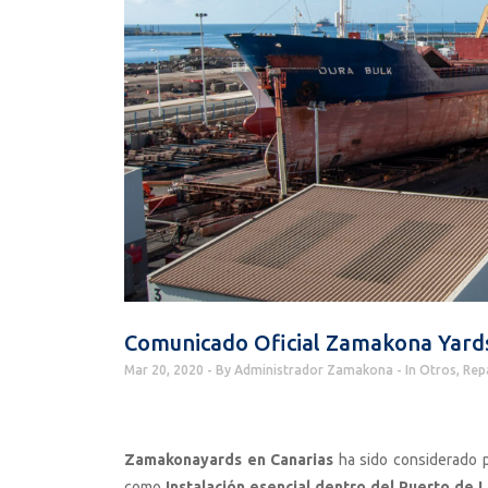
Comunicado Oficial Zamakona Yards
Mar 20, 2020
By
Administrador Zamakona
In
Otros
,
Rep
Zamakonayards en Canarias
ha sido considerado p
como
Instalación esencial dentro del Puerto de 