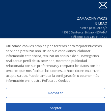
ZAMAKONA YARDS
BILBAO
Puerto pesquero s/n
48980 Santurce. Bilbao - ESPAÑA
Teléfono: +34 944 61 82 00
+34 944 93 70 30
Utilizamos cookies propias y de terceros para mejorar nuestros
Fax: +34 944 61 25 80
servicios y realizar análisis de sus conexiones, elaborar
E-mail: zamakona@zamakona.com
información estadística, realizar un análisis de su navegación,
realizar un perfil de su actividad, mostrarle publicidad
ZAMAKONA YARDS
relacionada con sus preferencias y compartir los datos con los
ISLAS CANARIAS
terceros que nos facilitan las cookies. Si hace clic en [ACEPTAR],
CIA. Trasatlántica Española, s/n.
acepta su uso. Puede cambiar la configuración u obtener más
Dársena Exterior. Puerto de Las Palmas.
información en nuestra Política de Cookies
35008 Las Palmas de Gran Canaria
ESPAÑA
Rechazar
Teléfono: +34 928 467 521
Fax: +34 928 461 233
E-mail: comercial@zamakonayards.com
Aceptar