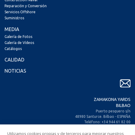
Reparación y Conversión
Servicios Offshore
Suministros
MEDIA
Galería de Fotos
Galería de Vídeos
Catálogos
CALIDAD
NOTICIAS
ZAMAKONA YARDS
BILBAO
Puerto pesquero s/n
48980 Santurce. Bilbao - ESPAÑA
Teléfono: +34 944 61 82 00
+34 944 93 70 30
Fax: +34 944 61 25 80
Utilizamos cookies propias y de terceros para mejorar nuestros