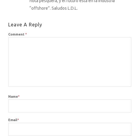
flota pesquera, y el futuro está en la industria
“offshore”. Saludos L.D.L.
Leave A Reply
Comment
*
Name
*
Email
*