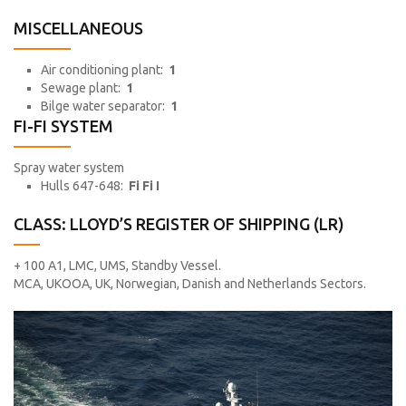
MISCELLANEOUS
Air conditioning plant:
1
Sewage plant:
1
Bilge water separator:
1
FI-FI SYSTEM
Spray water system
Hulls 647-648:
Fi Fi I
CLASS: LLOYD’S REGISTER OF SHIPPING (LR)
+ 100 A1, LMC, UMS, Standby Vessel.
MCA, UKOOA, UK, Norwegian, Danish and Netherlands Sectors.