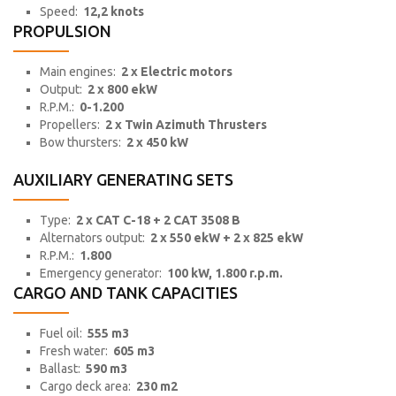
Speed:
12,2 knots
PROPULSION
Main engines:
2 x Electric motors
Output:
2 x 800 ekW
R.P.M.:
0-1.200
Propellers:
2 x Twin Azimuth Thrusters
Bow thursters:
2 x 450 kW
AUXILIARY GENERATING SETS
Type:
2 x CAT C-18 + 2 CAT 3508 B
Alternators output:
2 x 550 ekW + 2 x 825 ekW
R.P.M.:
1.800
Emergency generator:
100 kW, 1.800 r.p.m.
CARGO AND TANK CAPACITIES
Fuel oil:
555 m3
Fresh water:
605 m3
Ballast:
590 m3
Cargo deck area:
230 m2