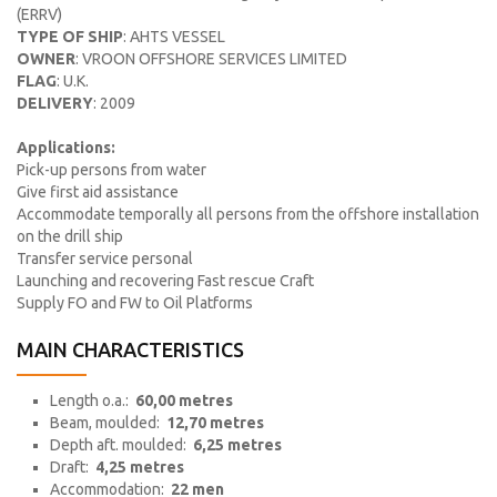
(ERRV)
TYPE OF SHIP
: AHTS VESSEL
OWNER
: VROON OFFSHORE SERVICES LIMITED
FLAG
: U.K.
DELIVERY
: 2009
Applications:
Pick-up persons from water
Give first aid assistance
Accommodate temporally all persons from the offshore installation
on the drill ship
Transfer service personal
Launching and recovering Fast rescue Craft
Supply FO and FW to Oil Platforms
MAIN CHARACTERISTICS
Length o.a.:
60,00 metres
Beam, moulded:
12,70 metres
Depth aft. moulded:
6,25 metres
Draft:
4,25 metres
Accommodation:
22 men