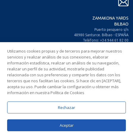
ZAMAKONA YARDS
BILBAO
Puerto pesquero s/n
48980 Santurce. Bilbao - ESPAÑA
Teléfono: +34 944 61 82 00
+34 944 93 70 30
Utilizamos cookies propias y de terceros para mejorar nuestros
Fax: +34 944 61 25 80
E-mail: zamakona@zamakona.com
servicios y realizar análisis de sus conexiones, elaborar
información estadística, realizar un análisis de su navegación,
realizar un perfil de su actividad, mostrarle publicidad
ZAMAKONA YARDS
relacionada con sus preferencias y compartir los datos con los
ISLAS CANARIAS
terceros que nos facilitan las cookies. Si hace clic en [ACEPTAR],
CIA. Trasatlántica Española, s/n.
acepta su uso. Puede cambiar la configuración u obtener más
Dársena Exterior. Puerto de Las Palmas.
información en nuestra Política de Cookies
35008 Las Palmas de Gran Canaria
ESPAÑA
Teléfono: +34 928 467 521
Rechazar
Fax: +34 928 461 233
E-mail: comercial@zamakonayards.com
Aceptar