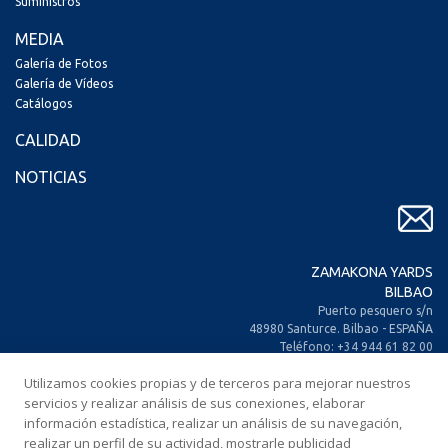
Suministros
MEDIA
Galería de Fotos
Galería de Vídeos
Catálogos
CALIDAD
NOTICIAS
ZAMAKONA YARDS
BILBAO
Puerto pesquero s/n
48980 Santurce. Bilbao - ESPAÑA
Teléfono: +34 944 61 82 00
+34 944 93 70 30
Utilizamos cookies propias y de terceros para mejorar nuestros
Fax: +34 944 61 25 80
servicios y realizar análisis de sus conexiones, elaborar
E-mail: zamakona@zamakona.com
información estadística, realizar un análisis de su navegación,
realizar un perfil de su actividad, mostrarle publicidad