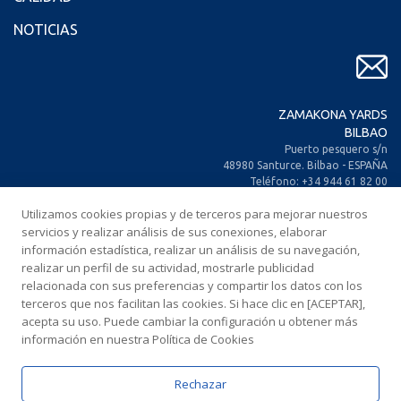
NOTICIAS
ZAMAKONA YARDS
BILBAO
Puerto pesquero s/n
48980 Santurce. Bilbao - ESPAÑA
Teléfono: +34 944 61 82 00
+34 944 93 70 30
Utilizamos cookies propias y de terceros para mejorar nuestros
Fax: +34 944 61 25 80
servicios y realizar análisis de sus conexiones, elaborar
E-mail: zamakona@zamakona.com
información estadística, realizar un análisis de su navegación,
realizar un perfil de su actividad, mostrarle publicidad
ZAMAKONA YARDS
relacionada con sus preferencias y compartir los datos con los
ISLAS CANARIAS
terceros que nos facilitan las cookies. Si hace clic en [ACEPTAR],
CIA. Trasatlántica Española, s/n.
acepta su uso. Puede cambiar la configuración u obtener más
Dársena Exterior. Puerto de Las Palmas.
información en nuestra Política de Cookies
35008 Las Palmas de Gran Canaria
ESPAÑA
Rechazar
Teléfono: +34 928 467 521
Fax: +34 928 461 233