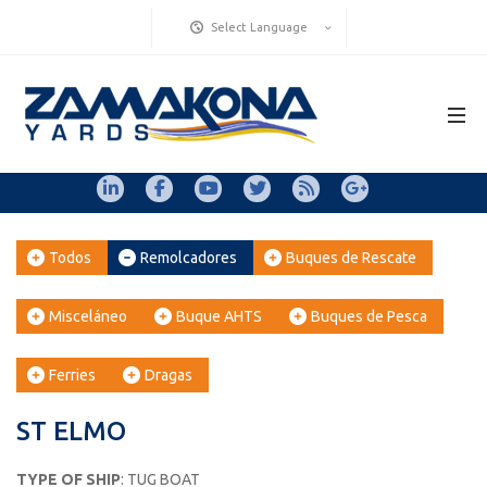
Select Language
Todos
Remolcadores
Buques de Rescate
Misceláneo
Buque AHTS
Buques de Pesca
Ferries
Dragas
ST ELMO
TYPE OF SHIP
: TUG BOAT