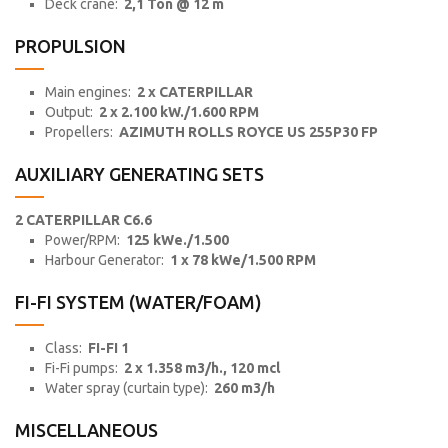
Deck crane:
2,1 Ton @ 12 m
PROPULSION
Main engines:
2 x CATERPILLAR
Output:
2 x 2.100 kW./1.600 RPM
Propellers:
AZIMUTH ROLLS ROYCE US 255P30 FP
AUXILIARY GENERATING SETS
2 CATERPILLAR C6.6
Power/RPM:
125 kWe./1.500
Harbour Generator:
1 x 78 kWe/1.500 RPM
FI-FI SYSTEM (WATER/FOAM)
Class:
FI-FI 1
Fi-Fi pumps:
2 x 1.358 m3/h., 120 mcl
Water spray (curtain type):
260 m3/h
MISCELLANEOUS