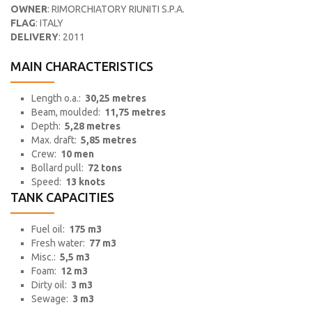
OWNER
: RIMORCHIATORY RIUNITI S.P.A.
FLAG
: ITALY
DELIVERY
: 2011
MAIN CHARACTERISTICS
Length o.a.:
30,25 metres
Beam, moulded:
11,75 metres
Depth:
5,28 metres
Max. draft:
5,85 metres
Crew:
10 men
Bollard pull:
72 tons
Speed:
13 knots
TANK CAPACITIES
Fuel oil:
175 m3
Fresh water:
77 m3
Misc.:
5,5 m3
Foam:
12 m3
Dirty oil:
3 m3
Sewage:
3 m3