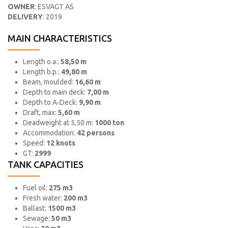
OWNER
: ESVAGT AS
DELIVERY
: 2019
MAIN CHARACTERISTICS
Length o.a.:
58,50 m
Length b.p.:
49,80 m
Beam, moulded:
16,60 m
Depth to main deck:
7,00 m
Depth to A‐Deck:
9,90 m
Draft, max:
5,60 m
Deadweight at 5,50 m:
1000 ton
Accommodation:
42 persons
Speed:
12 knots
GT:
2999
TANK CAPACITIES
Fuel oil:
275 m3
Fresh water:
200 m3
Ballast:
1500 m3
Sewage:
50 m3