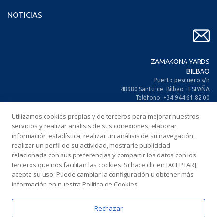
NOTICIAS
ZAMAKONA YARDS
BILBAO
Puerto pesquero s/n
48980 Santurce. Bilbao - ESPAÑA
Teléfono: +34 944 61 82 00
+34 944 93 70 30
Fax: +34 944 61 25 80
Utilizamos cookies propias y de terceros para mejorar nuestros
E-mail: zamakona@zamakona.com
servicios y realizar análisis de sus conexiones, elaborar
información estadística, realizar un análisis de su navegación,
realizar un perfil de su actividad, mostrarle publicidad
ZAMAKONA YARDS
relacionada con sus preferencias y compartir los datos con los
ISLAS CANARIAS
terceros que nos facilitan las cookies. Si hace clic en [ACEPTAR],
CIA. Trasatlántica Española, s/n.
acepta su uso. Puede cambiar la configuración u obtener más
Dársena Exterior. Puerto de Las Palmas.
información en nuestra Política de Cookies
35008 Las Palmas de Gran Canaria
ESPAÑA
Teléfono: +34 928 467 521
Rechazar
Fax: +34 928 461 233