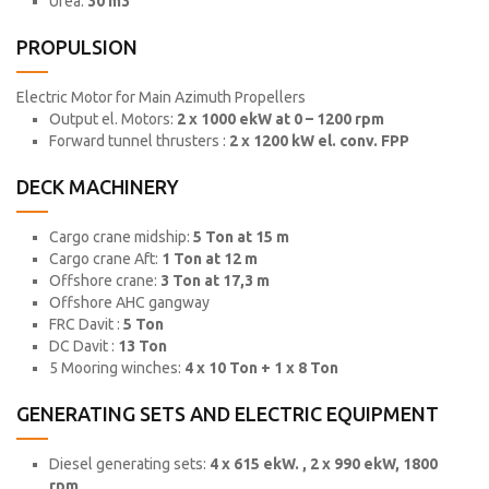
Urea:
30 m3
PROPULSION
Electric Motor for Main Azimuth Propellers
Output el. Motors:
2 x 1000 ekW at 0 – 1200 rpm
Forward tunnel thrusters :
2 x 1200 kW el. conv. FPP
DECK MACHINERY
Cargo crane midship:
5 Ton at 15 m
Cargo crane Aft:
1 Ton at 12 m
Offshore crane:
3 Ton at 17,3 m
Offshore AHC gangway
FRC Davit :
5 Ton
DC Davit :
13 Ton
5 Mooring winches:
4 x 10 Ton + 1 x 8 Ton
GENERATING SETS AND ELECTRIC EQUIPMENT
Diesel generating sets:
4 x 615 ekW. , 2 x 990 ekW, 1800
rpm
.