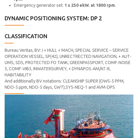
Emergency generator set:
1 x 250 ekW. at 1800 rpm
.
DYNAMIC POSITIONING SYSTEM: DP 2
CLASSIFICATION
Bureau Veritas, BV: I + HULL + MACH, SPECIAL SERVICE – SERVICE
OPERATION VESSEL, SP(42), UNRECTRECTED NAVIGATION, + AUT‐
UMS, SDS, PROTECTED FO TANK, GREENPASSPORT, COMF‐NOISE
3, COMF‐VIB3, INWATERSURVEY, + DYNAPOS‐AM/AT‐R,
HABITABILITY
And additionally BV notations: CLEANSHIP SUPER (OWS‐5 PPM,
NDO‐5 ppm, NDO‐5 days, GWT),SYS‐NEQ‐1 and AVM‐DPS