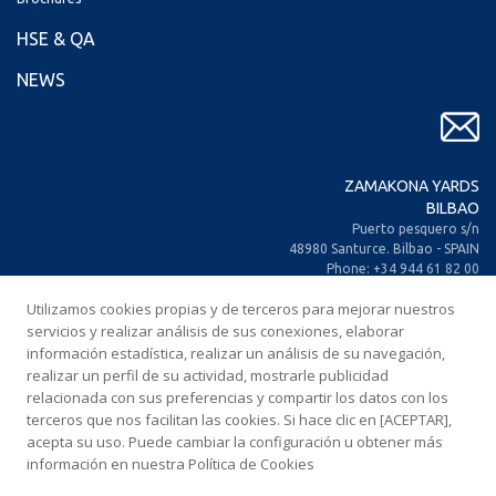
HSE & QA
NEWS
ZAMAKONA YARDS
BILBAO
Puerto pesquero s/n
48980 Santurce. Bilbao - SPAIN
Phone: +34 944 61 82 00
+34 944 93 70 30
Utilizamos cookies propias y de terceros para mejorar nuestros
Fax: +34 944 61 25 80
E-mail: zamakona@zamakona.com
servicios y realizar análisis de sus conexiones, elaborar
información estadística, realizar un análisis de su navegación,
realizar un perfil de su actividad, mostrarle publicidad
ZAMAKONA YARDS
relacionada con sus preferencias y compartir los datos con los
CANARY ISLANDS
terceros que nos facilitan las cookies. Si hace clic en [ACEPTAR],
CIA. Trasatlántica Española, s/n.
acepta su uso. Puede cambiar la configuración u obtener más
Dársena Exterior. Puerto de Las Palmas.
información en nuestra Política de Cookies
35008 Las Palmas de Gran Canaria