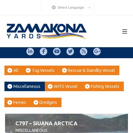
Select Language
All
Tug Vessels
Rescue & Standby Vessel
Miscellaneous
AHTS Vessel
Fishing Vessels
Ferries
Dredgers
C797 – SIUANA ARCTICA
MISCELLANEOUS