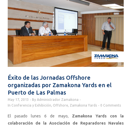
Éxito de las Jornadas Offshore
organizadas por Zamakona Yards en el
Puerto de Las Palmas
May 17, 2013
By
Administrador Zamakona
In
Conferencia y Exhibición
,
Offshore
,
Zamakona Yards
0 Comments
El pasado lunes 6 de mayo,
Zamakona Yards con la
colaboración de la Asociación de Reparadores Navales