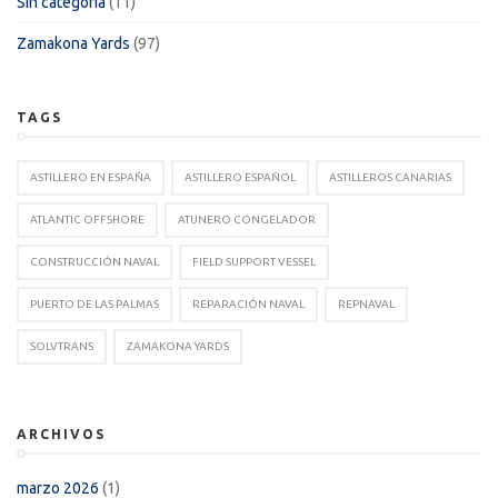
Sin categoría
(11)
Zamakona Yards
(97)
TAGS
ASTILLERO EN ESPAÑA
ASTILLERO ESPAÑOL
ASTILLEROS CANARIAS
ATLANTIC OFFSHORE
ATUNERO CONGELADOR
CONSTRUCCIÓN NAVAL
FIELD SUPPORT VESSEL
PUERTO DE LAS PALMAS
REPARACIÓN NAVAL
REPNAVAL
SOLVTRANS
ZAMAKONA YARDS
ARCHIVOS
marzo 2026
(1)