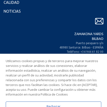
CALIDAD
NOTICIAS
ZAMAKONA YARDS
BILBAO
Puerto pesquero s/n
48980 Santurce. Bilbao - ESPAÑA
Teléfono: +34 944 61 82 00
+34 944 93 70 30
Utilizamos cookies propias y de terceros para mejorar nuestros
Fax: +34 944 61 25 80
E-mail: zamakona@zamakona.com
servicios y realizar análisis de sus conexiones, elaborar
información estadística, realizar un análisis de su navegación,
realizar un perfil de su actividad, mostrarle publicidad
ZAMAKONA YARDS
relacionada con sus preferencias y compartir los datos con los
ISLAS CANARIAS
terceros que nos facilitan las cookies. Si hace clic en [ACEPTAR],
CIA. Trasatlántica Española, s/n.
acepta su uso. Puede cambiar la configuración u obtener más
Dársena Exterior. Puerto de Las Palmas.
información en nuestra Política de Cookies
35008 Las Palmas de Gran Canaria
ESPAÑA
Teléfono: +34 928 467 521
Rechazar