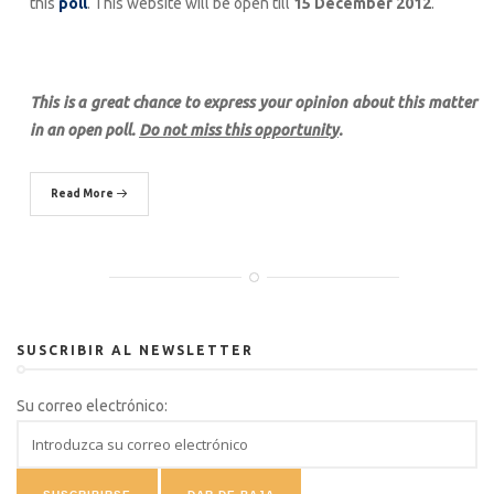
this
poll
. This website will be open till
15 December 2012
.
This is a great chance to express your opinion about this matter
in an open poll.
Do not miss this opportunity
.
Read More
SUSCRIBIR AL NEWSLETTER
Su correo electrónico: