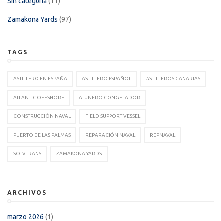
Sin categoría
(11)
Zamakona Yards
(97)
TAGS
ASTILLERO EN ESPAÑA
ASTILLERO ESPAÑOL
ASTILLEROS CANARIAS
ATLANTIC OFFSHORE
ATUNERO CONGELADOR
CONSTRUCCIÓN NAVAL
FIELD SUPPORT VESSEL
PUERTO DE LAS PALMAS
REPARACIÓN NAVAL
REPNAVAL
SOLVTRANS
ZAMAKONA YARDS
ARCHIVOS
marzo 2026
(1)