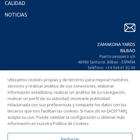
CALIDAD
NOTICIAS
ZAMAKONA YARDS
BILBAO
Puerto pesquero s/n
48980 Santurce. Bilbao - ESPAÑA
Teléfono: +34 944 61 82 00
+34 944 93 70 30
Utilizamos cookies propias y de terceros para mejorar nuestros
Fax: +34 944 61 25 80
E-mail: zamakona@zamakona.com
servicios y realizar análisis de sus conexiones, elaborar
información estadística, realizar un análisis de su navegación,
realizar un perfil de su actividad, mostrarle publicidad
ZAMAKONA YARDS
relacionada con sus preferencias y compartir los datos con los
ISLAS CANARIAS
terceros que nos facilitan las cookies. Si hace clic en [ACEPTAR],
CIA. Trasatlántica Española, s/n.
acepta su uso. Puede cambiar la configuración u obtener más
Dársena Exterior. Puerto de Las Palmas.
información en nuestra Política de Cookies
35008 Las Palmas de Gran Canaria
ESPAÑA
Teléfono: +34 928 467 521
Rechazar