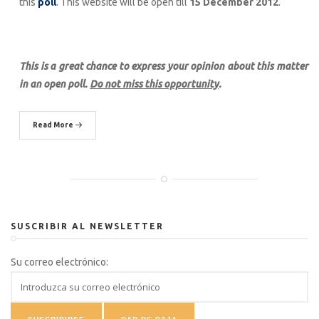
this
poll
. This website will be open till
15 December 2012
.
This is a great chance to express your opinion about this matter
in an open poll.
Do not miss this opportunity
.
Read More
SUSCRIBIR AL NEWSLETTER
Su correo electrónico: