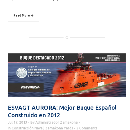
Read More
ESVAGT AURORA: Mejor Buque Español
Construido en 2012
Jul 17, 2013
By
Administrador Zamakona
In
Construcción Naval
,
Zamakona Yards
2 Comments