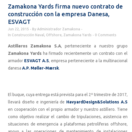
Zamakona Yards firma nuevo contrato de
construcción con la empresa Danesa,
ESVAGT
Jun 22, 2015
By
Administrador Zamakona
In
Construcción Naval
,
Offshore
,
Zamakona Yards
0 Comments
Astilleros Zamakona S.A
, perteneciente a nuestro grupo
Zamakona Yards
ha firmado recientemente un contrato con el
armador
ESVAGT A.S
, empresa perteneciente a la multinacional
danesa
A.P. Møller-Mærsk
.
El buque, cuya entrega está prevista para el 2º trimestre de 2017,
llevará diseño e ingeniería de
HavyardDesign&Solutions A.S
en cooperación con el propio armador y nuestro astillero. Tiene
como objetivo realizar el cambio de tripulaciones, asistencia en
situaciones de emergencia a plataformas petrolíferas offshore,
apoyo a las operaciones de mantenimiento de instalaciones