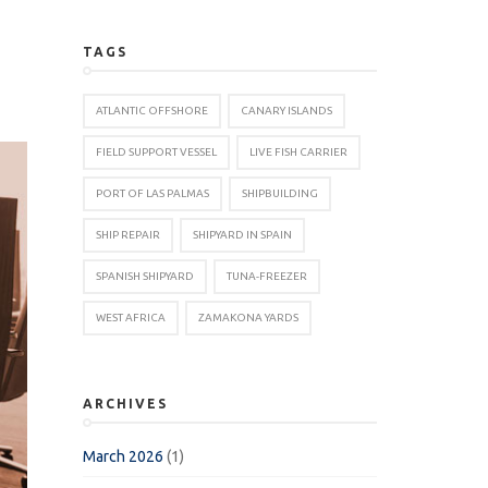
TAGS
ATLANTIC OFFSHORE
CANARY ISLANDS
FIELD SUPPORT VESSEL
LIVE FISH CARRIER
PORT OF LAS PALMAS
SHIPBUILDING
SHIP REPAIR
SHIPYARD IN SPAIN
SPANISH SHIPYARD
TUNA-FREEZER
WEST AFRICA
ZAMAKONA YARDS
ARCHIVES
March 2026
(1)